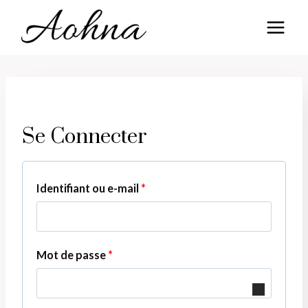
Aller
au
contenu
Se Connecter
O
Identifiant ou e-mail
*
b
l
O
Mot de passe
*
i
b
g
l