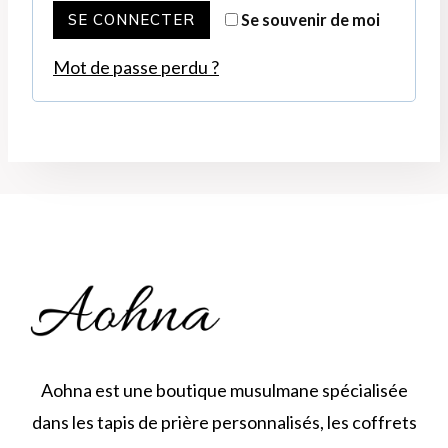
a
SE CONNECTER
Se souvenir de moi
i
t
Mot de passe perdu ?
g
o
a
i
t
r
o
e
i
r
e
Aohna est une boutique musulmane spécialisée
dans les tapis de prière personnalisés, les coffrets